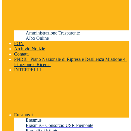
Amministrazione Trasparente
Albo Online
PON
Archivio Notizie
Contatti
PNRR - Piano Nazionale di Ripresa e Resilienza Missione 4:
Istruzione e Ricerca
INTERPELLI
Erasmus +
Erasmus +
Erasmus+ Consorzio USR Piemonte
Progetti di Istituto