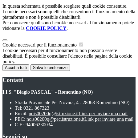
In questa schermata è possibile scegliere quali cookie consentire.
I cookie necessari sono quelli che consentono il funzionamento della
piattaforma e non è possibile disabilitarli.
Per conoscere quali sono i cookie necessari al funzionamento potete
visionare la
COOKIE POLICY
.
Cookie necessari per il funzionamento
I cookie necessari per il funzionamento non possono essere
disabilitati. È possibile consultare l'elenco nella pagina della cookie
policy.
Accetta tutti
Salva le preferenze
Contatti
I.I.S. "Biagio PASCAL" - Romentino (NO)
Strada Provinciale Per Novara, 4 - 28068 Romentino (NO)
Tel:
0321 867323
Email:
nois00200q@istruzione.it
Link per inviare una mail
PEC:
nois00200q@pec.istruzione.it
Link per inviare una mail
C.F.: 94006230034
Seguici su