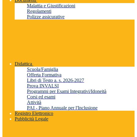
Documenti
Malattia e Giustificazioni
Regolamenti
Polizze assicurative
Didattica
Scuola/Famiglia
Offerta Formativa
Libri di Testo a. s. 2026-2027
Prova INVALSI
Programmi per Esami Integrativi/Idoneità
Corsi ed esami
Attività
PAI - Piano Annuale per l'Inclusione
Registro Elettronico
Pubblicità Legale