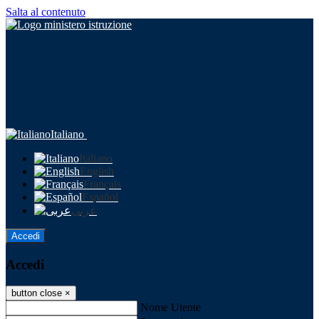
Salta al contenuto
Italiano
Italiano
English
Français
Español
عربى
Accedi
Accedi
button close
×
Nome Utente