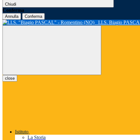
Chiudi
Conferma
Annulla
Conferma
I.I.S. Biagio PASC
close
Istituto
La Storia