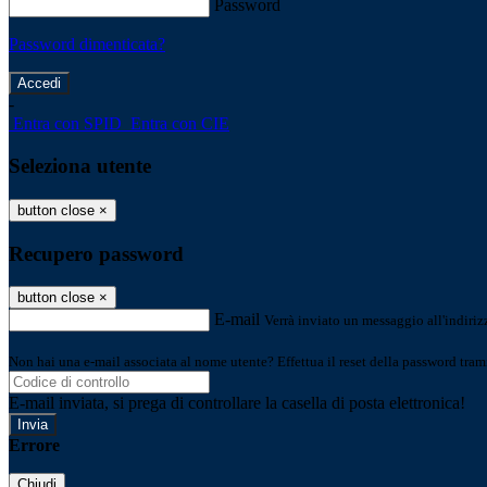
Password
Password dimenticata?
-
Entra con SPID
Entra con CIE
Seleziona utente
button close
×
Recupero password
button close
×
E-mail
Verrà inviato un messaggio all'indirizz
Non hai una e-mail associata al nome utente? Effettua il reset della password tram
E-mail inviata, si prega di controllare la casella di posta elettronica!
Errore
Chiudi