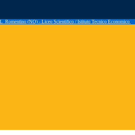
AL
Romentino (NO) - Liceo Scientifico / Istituto Tecnico Economico