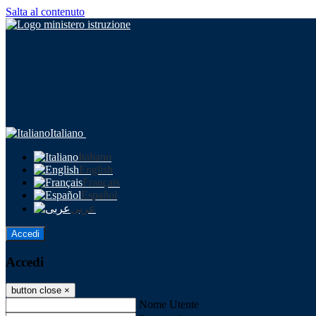
Salta al contenuto
Italiano
Italiano
English
Français
Español
عربى
Accedi
Accedi
button close
×
Nome Utente