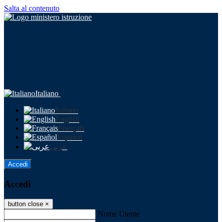
Salta al contenuto
Italiano
Italiano
English
Français
Español
عربى
Accedi
Accedi
button close
×
Nome Utente