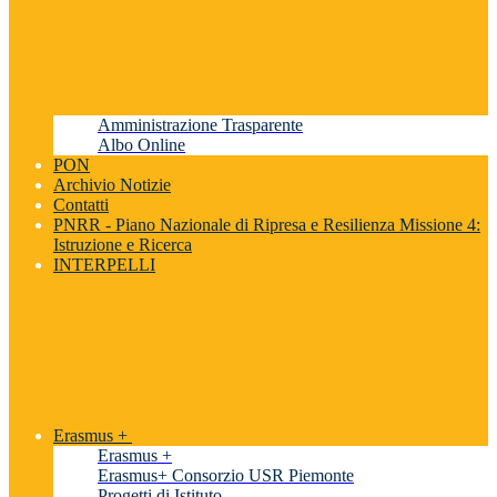
Amministrazione Trasparente
Albo Online
PON
Archivio Notizie
Contatti
PNRR - Piano Nazionale di Ripresa e Resilienza Missione 4:
Istruzione e Ricerca
INTERPELLI
Erasmus +
Erasmus +
Erasmus+ Consorzio USR Piemonte
Progetti di Istituto