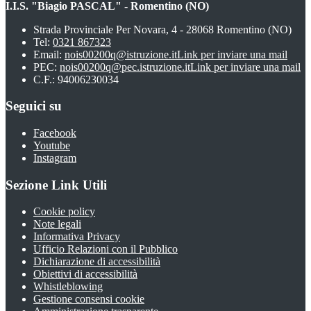
I.I.S. "Biagio PASCAL" - Romentino (NO)
Strada Provinciale Per Novara, 4 - 28068 Romentino (NO)
Tel:
0321 867323
Email:
nois00200q@istruzione.it
Link per inviare una mail
PEC:
nois00200q@pec.istruzione.it
Link per inviare una mail
C.F.: 94006230034
Seguici su
Facebook
Youtube
Instagram
Sezione Link Utili
Cookie policy
Note legali
Informativa Privacy
Ufficio Relazioni con il Pubblico
Dichiarazione di accessibilità
Obiettivi di accessibilità
Whistleblowing
Gestione consensi cookie