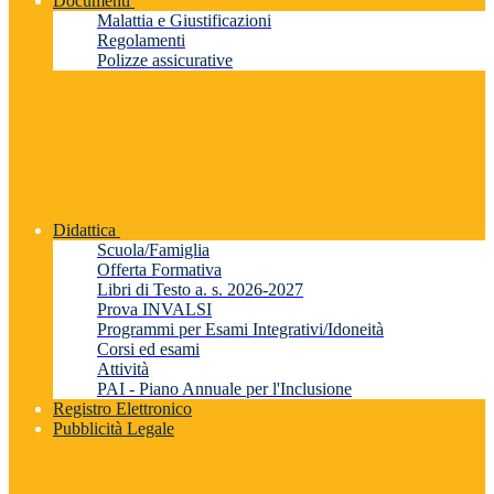
Documenti
Malattia e Giustificazioni
Regolamenti
Polizze assicurative
Didattica
Scuola/Famiglia
Offerta Formativa
Libri di Testo a. s. 2026-2027
Prova INVALSI
Programmi per Esami Integrativi/Idoneità
Corsi ed esami
Attività
PAI - Piano Annuale per l'Inclusione
Registro Elettronico
Pubblicità Legale