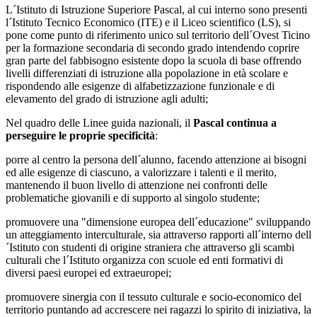
L´Istituto di Istruzione Superiore Pascal, al cui interno sono presenti
l´Istituto Tecnico Economico (ITE) e il Liceo scientifico (LS), si
pone come punto di riferimento unico sul territorio dell´Ovest Ticino
per la formazione secondaria di secondo grado intendendo coprire
gran parte del fabbisogno esistente dopo la scuola di base offrendo
livelli differenziati di istruzione alla popolazione in età scolare e
rispondendo alle esigenze di alfabetizzazione funzionale e di
elevamento del grado di istruzione agli adulti;
Nel quadro delle Linee guida nazionali, il
Pascal continua a
perseguire le proprie specificità
:
porre al centro la persona dell´alunno, facendo attenzione ai bisogni
ed alle esigenze di ciascuno, a valorizzare i talenti e il merito,
mantenendo il buon livello di attenzione nei confronti delle
problematiche giovanili e di supporto al singolo studente;
promuovere una "dimensione europea dell´educazione" sviluppando
un atteggiamento interculturale, sia attraverso rapporti all´interno dell
´Istituto con studenti di origine straniera che attraverso gli scambi
culturali che l´Istituto organizza con scuole ed enti formativi di
diversi paesi europei ed extraeuropei;
promuovere sinergia con il tessuto culturale e socio-economico del
territorio puntando ad accrescere nei ragazzi lo spirito di iniziativa, la