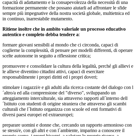
capacità di adattamento e la consapevolezza della necessità di una
formazione permanente che possano aiutarli ad affrontare le sfide
sempre più impegnative della nostra società globale, multietnica ed
in continuo, inarrestabile mutamento.
Ritiene inoltre che in ambito valoriale un processo educativo
autentico e completo debba tendere a
:
formare giovani sensibili al mondo che ci circonda, capaci di
coglierne la complessità, di pensare per modelli differenti, di operare
scelte autonome in seguito a riflessione critica;
promuovere e consolidare la cultura della legalità, perché gli allievi e
le allieve diventino cittadini attivi, capaci di esercitare
responsabilmente i propri diritti ed i propri doveri;
stimolare i ragazzi/e e gli adulti alla ricerca costante del dialogo con l
´altro/a ed alla comprensione del "diverso", sviluppando un
atteggiamento interculturale, sia attraverso rapporti all´interno dell
´Istituto con studenti di origine straniera che attraverso gli scambi
culturali che l´Istituto organizza con scuole ed enti formativi di
diversi paesi europei ed extraeuropei;
preparare uomini e donne che, cercando un rapporto armonioso con
se stessi/e, con gli altri e con l´ambiente, imparino a conoscere il
proprio corpo, i propri bisogni, a valutare le proprie risorse, a