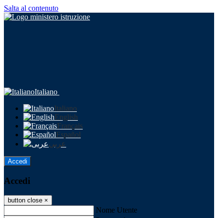
Salta al contenuto
Italiano
Italiano
English
Français
Español
عربى
Accedi
Accedi
button close
×
Nome Utente