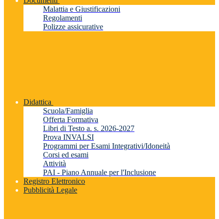
Documenti
Malattia e Giustificazioni
Regolamenti
Polizze assicurative
Didattica
Scuola/Famiglia
Offerta Formativa
Libri di Testo a. s. 2026-2027
Prova INVALSI
Programmi per Esami Integrativi/Idoneità
Corsi ed esami
Attività
PAI - Piano Annuale per l'Inclusione
Registro Elettronico
Pubblicità Legale