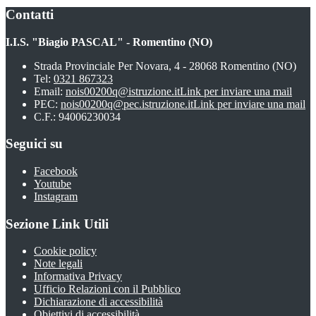
Contatti
I.I.S. "Biagio PASCAL" - Romentino (NO)
Strada Provinciale Per Novara, 4 - 28068 Romentino (NO)
Tel:
0321 867323
Email:
nois00200q@istruzione.it
Link per inviare una mail
PEC:
nois00200q@pec.istruzione.it
Link per inviare una mail
C.F.: 94006230034
Seguici su
Facebook
Youtube
Instagram
Sezione Link Utili
Cookie policy
Note legali
Informativa Privacy
Ufficio Relazioni con il Pubblico
Dichiarazione di accessibilità
Obiettivi di accessibilità