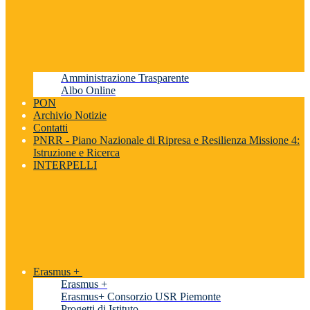
Amministrazione Trasparente
Albo Online
PON
Archivio Notizie
Contatti
PNRR - Piano Nazionale di Ripresa e Resilienza Missione 4:
Istruzione e Ricerca
INTERPELLI
Erasmus +
Erasmus +
Erasmus+ Consorzio USR Piemonte
Progetti di Istituto