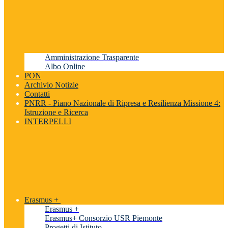
Amministrazione Trasparente
Albo Online
PON
Archivio Notizie
Contatti
PNRR - Piano Nazionale di Ripresa e Resilienza Missione 4:
Istruzione e Ricerca
INTERPELLI
Erasmus +
Erasmus +
Erasmus+ Consorzio USR Piemonte
Progetti di Istituto