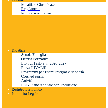
Documenti
Malattia e Giustificazioni
Regolamenti
Polizze assicurative
Didattica
Scuola/Famiglia
Offerta Formativa
Libri di Testo a. s. 2026-2027
Prova INVALSI
Programmi per Esami Integrativi/Idoneità
Corsi ed esami
Attività
PAI - Piano Annuale per l'Inclusione
Registro Elettronico
Pubblicità Legale