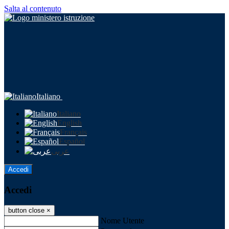
Salta al contenuto
Italiano
Italiano
English
Français
Español
عربى
Accedi
Accedi
button close
×
Nome Utente