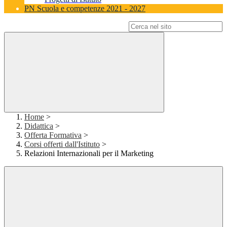
PN Scuola e competenze 2021 - 2027
Campo di ricerca per le pagine del sito
Home
>
Didattica
>
Offerta Formativa
>
Corsi offerti dall'Istituto
>
Relazioni Internazionali per il Marketing