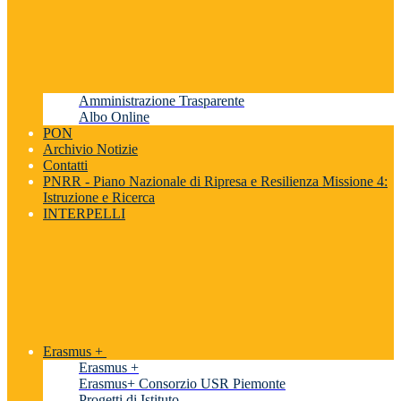
Amministrazione Trasparente
Albo Online
PON
Archivio Notizie
Contatti
PNRR - Piano Nazionale di Ripresa e Resilienza Missione 4:
Istruzione e Ricerca
INTERPELLI
Erasmus +
Erasmus +
Erasmus+ Consorzio USR Piemonte
Progetti di Istituto