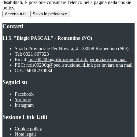
disabilitati. È possibile consultare l'elenco nella pagina della cookie
policy.
Accetta tutti
Salva le preferenze
Contatti
I.I.S. "Biagio PASCAL" - Romentino (NO)
Strada Provinciale Per Novara, 4 - 28068 Romentino (NO)
Tel:
0321 867323
Email:
nois00200q@istruzione.it
Link per inviare una mail
PEC:
nois00200q@pec.istruzione.it
Link per inviare una mail
C.F.: 94006230034
Seguici su
Facebook
Youtube
Instagram
Sezione Link Utili
Cookie policy
Note legali