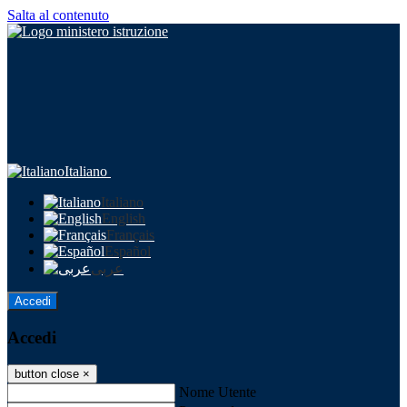
Salta al contenuto
Italiano
Italiano
English
Français
Español
عربى
Accedi
Accedi
button close
×
Nome Utente