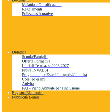
Documenti
Malattia e Giustificazioni
Regolamenti
Polizze assicurative
Didattica
Scuola/Famiglia
Offerta Formativa
Libri di Testo a. s. 2026-2027
Prova INVALSI
Programmi per Esami Integrativi/Idoneità
Corsi ed esami
Attività
PAI - Piano Annuale per l'Inclusione
Registro Elettronico
Pubblicità Legale