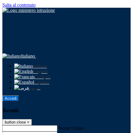
Salta al contenuto
Italiano
Italiano
English
Français
Español
عربى
Accedi
Accedi
button close
×
Nome Utente