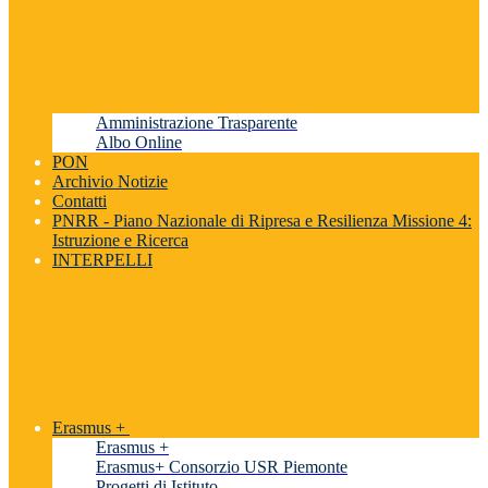
Amministrazione Trasparente
Albo Online
PON
Archivio Notizie
Contatti
PNRR - Piano Nazionale di Ripresa e Resilienza Missione 4:
Istruzione e Ricerca
INTERPELLI
Erasmus +
Erasmus +
Erasmus+ Consorzio USR Piemonte
Progetti di Istituto