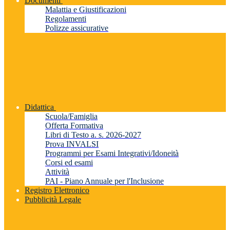
Documenti
Malattia e Giustificazioni
Regolamenti
Polizze assicurative
Didattica
Scuola/Famiglia
Offerta Formativa
Libri di Testo a. s. 2026-2027
Prova INVALSI
Programmi per Esami Integrativi/Idoneità
Corsi ed esami
Attività
PAI - Piano Annuale per l'Inclusione
Registro Elettronico
Pubblicità Legale