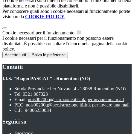
I cookie necessari sono quelli che consentono il funzionamento della
piattaforma e non è possibile disabilitarli.
Per conoscere quali sono i cookie necessari al funzionamento potete
visionare la
COOKIE POLICY
.
Cookie necessari per il funzionamento
I cookie necessari per il funzionamento non possono essere
disabilitati. È possibile consultare l'elenco nella pagina della cookie
policy.
Accetta tutti
Salva le preferenze
Contatti
I.I.S. "Biagio PASCAL" - Romentino (NO)
Strada Provinciale Per Novara, 4 - 28068 Romentino (NO)
Tel:
0321 867323
Email:
nois00200q@istruzione.it
Link per inviare una mail
PEC:
nois00200q@pec.istruzione.it
Link per inviare una mail
C.F.: 94006230034
Seguici su
Facebook