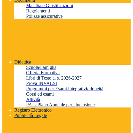
Documenti
Malattia e Giustificazioni
Regolamenti
Polizze assicurative
Didattica
Scuola/Famiglia
Offerta Formativa
Libri di Testo a. s. 2026-2027
Prova INVALSI
Programmi per Esami Integrativi/Idoneità
Corsi ed esami
Attività
PAI - Piano Annuale per l'Inclusione
Registro Elettronico
Pubblicità Legale