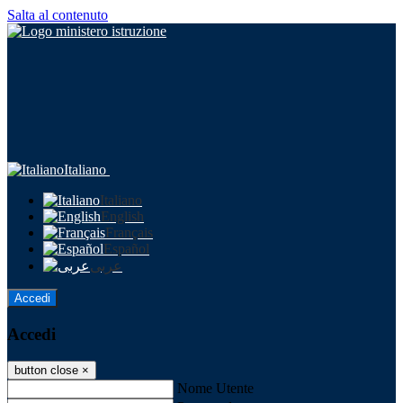
Salta al contenuto
Italiano
Italiano
English
Français
Español
عربى
Accedi
Accedi
button close
×
Nome Utente