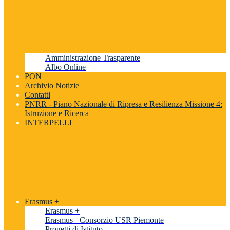
Amministrazione Trasparente
Albo Online
PON
Archivio Notizie
Contatti
PNRR - Piano Nazionale di Ripresa e Resilienza Missione 4:
Istruzione e Ricerca
INTERPELLI
Erasmus +
Erasmus +
Erasmus+ Consorzio USR Piemonte
Progetti di Istituto